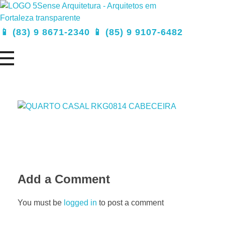
5Sense Arquitetura e Acessibilidade - Arquitetos em Campina Grande
Procurando Arquitetos em Campina Grande? Somos um escritório de arquitetura especializado em realizar sonhos e, transformá-los em projetos e obras.
📱 (83) 9 8671-2340 📱 (85) 9 9107-6482
Add a Comment
You must be
logged in
to post a comment