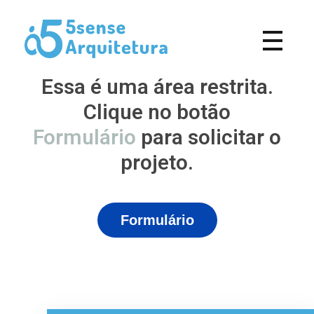
5Sense Arquitetura e Acessibilidade - Arquitetos em Campina Grande
Procurando Arquitetos em Campina Grande? Somos um escritório de arquitetura especializado em realizar sonhos e, transformá-los em projetos e obras.
Essa é uma área restrita.
Clique no botão
Formulário
para solicitar o
projeto.
Formulário