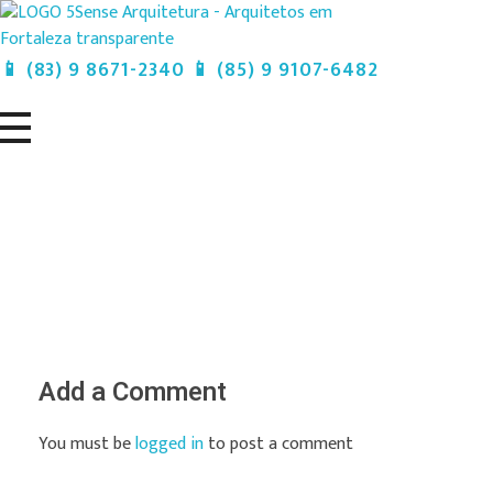
5Sense Arquitetura e Acessibilidade - Arquitetos em Campina Grande
📱 (83) 9 8671-2340 📱 (85) 9 9107-6482
Procurando Arquitetos em Campina Grande? Somos um escritório de arquitetura especializado em realizar sonhos e, transformá-los em projetos e obras.
Add a Comment
You must be
logged in
to post a comment