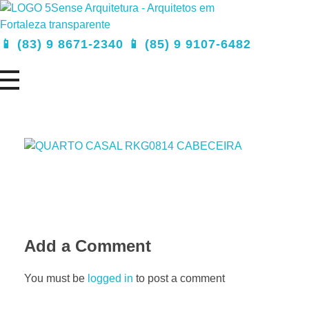
5Sense Arquitetura e Acessibilidade - Arquitetos em Campina Grande
Procurando Arquitetos em Campina Grande? Somos um escritório de arquitetura especializado em realizar sonhos e, transformá-los em projetos e obras.
📱 (83) 9 8671-2340 📱 (85) 9 9107-6482
Add a Comment
You must be
logged in
to post a comment