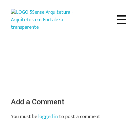
5Sense Arquitetura e Acessibilidade - Arquitetos em Campina Grande
Procurando Arquitetos em Campina Grande? Somos um escritório de arquitetura especializado em realizar sonhos e, transformá-los em projetos e obras.
Add a Comment
You must be
logged in
to post a comment