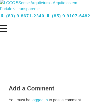
5Sense Arquitetura e Acessibilidade - Arquitetos em Campina Grande
Procurando Arquitetos em Campina Grande? Somos um escritório de arquitetura especializado em realizar sonhos e, transformá-los em projetos e obras.
📱 (83) 9 8671-2340 📱 (85) 9 9107-6482
Add a Comment
You must be
logged in
to post a comment