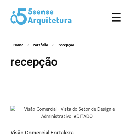
5Sense Arquitetura e Acessibilidade - Arquitetos em Campina Grande
Procurando Arquitetos em Campina Grande? Somos um escritório de arquitetura especializado em realizar sonhos e, transformá-los em projetos e obras.
Home
Portfolio
recepção
recepção
Visão Comercial Fortaleza