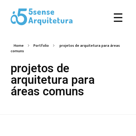
5Sense Arquitetura e Acessibilidade - Arquitetos em Campina Grande
Procurando Arquitetos em Campina Grande? Somos um escritório de arquitetura especializado em realizar sonhos e, transformá-los em projetos e obras.
Home
Portfolio
projetos de arquitetura para áreas
comuns
projetos de
arquitetura para
áreas comuns